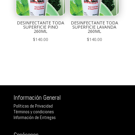
DESINFECTANTE TODA
DESINFECTANTE TODA
SUPERFICIE PINO
SUPERFICIE LAVANDA
260ML
260ML
$
140.00
$
140.00
Información General
Políticas de Privacidad
Términos y condiciones
Información de Entregas
Conócenos