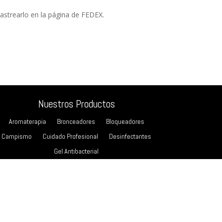
astrearlo en la página de FEDEX.
Nuestros Productos
Aromaterapia
Bronceadores
Bloqueadores
Campismo
Cuidado Profesional
Desinfectantes
Gel Antibacterial