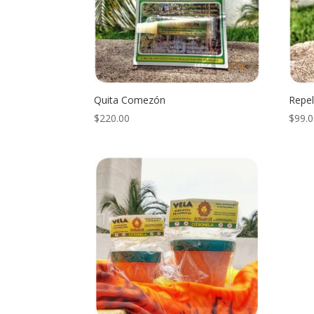
Quita Comezón
Repel
$
220.00
$
99.