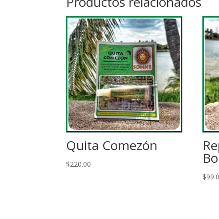
Productos relacionados
Quita Comezón
Re
Bol
$
220.00
$
99.