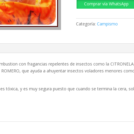
Comprar vía WhatsApp
Insectos
Grande
cantidad
Categoría:
Campismo
combustion con fragancias repelentes de insectos como la CITRO
MERO, que ayuda a ahuyentar insectos voladores menores como lo
o es tóxica, y es muy segura puesto que cuando se termina la cera, sol