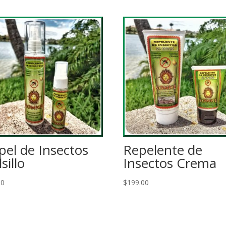
pel de Insectos
Repelente de
sillo
Insectos Crema
00
$
199.00