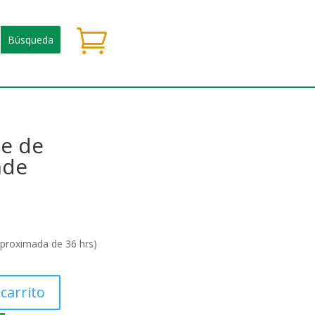

te de
nde
aproximada de 36 hrs)
 carrito