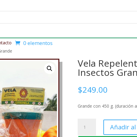
0 elementos
ntacto
Grande
Vela Repelen
Insectos Gra
$
249.00
Grande con 450 g. (duración 
Vela
Añadir al
Repelente
de